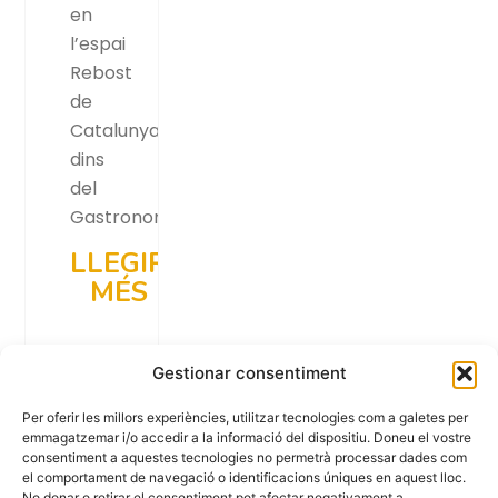
en
l’espai
Rebost
de
Catalunya
dins
del
Gastronomic…
LLEGIR
MÉS
Gestionar consentiment
Per oferir les millors experiències, utilitzar tecnologies com a galetes per
emmagatzemar i/o accedir a la informació del dispositiu. Doneu el vostre
consentiment a aquestes tecnologies no permetrà processar dades com
el comportament de navegació o identificacions úniques en aquest lloc.
No donar o retirar el consentiment pot afectar negativament a