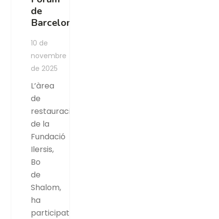
de
Barcelona
10 de
novembre
de 2025
L’àrea
de
restauració
de la
Fundació
Ilersis,
Bo
de
Shalom,
ha
participat