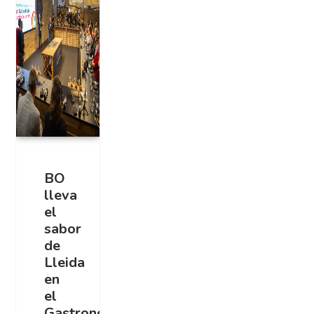
BO
lleva
el
sabor
de
Lleida
en
el
Gastronomic