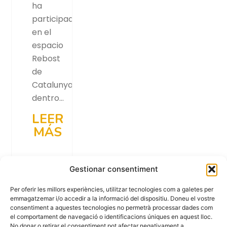
ha
participado
en el
espacio
Rebost
de
Catalunya
dentro…
LEER
MÁS
Gestionar consentiment
Per oferir les millors experiències, utilitzar tecnologies com a galetes per
emmagatzemar i/o accedir a la informació del dispositiu. Doneu el vostre
consentiment a aquestes tecnologies no permetrà processar dades com
el comportament de navegació o identificacions úniques en aquest lloc.
No donar o retirar el consentiment pot afectar negativament a