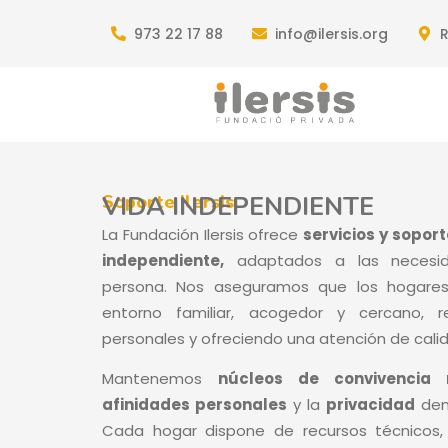
973 22 17 88
info@ilersis.org
R
VIDA INDEPENDIENTE
Soporte Ilersis
La Fundación Ilersis ofrece
servicios y soport
independiente,
adaptados a las necesida
persona. Nos aseguramos que los hogares 
entorno familiar, acogedor y cercano, r
personales y ofreciendo una atención de calid
Mantenemos
núcleos de convivencia 
afinidades personales
y la
privacidad
den
Cada hogar dispone de recursos técnicos,