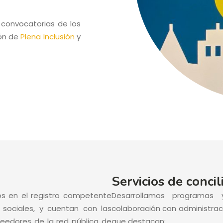
 convocatorias de los
ión de
Plena Inclusión
y
Servicios de concil
tos en el registro competente
Desarrollamos programas 
 sociales, y cuentan con las
colaboración con administracio
eedores de la red pública de
que destacan: