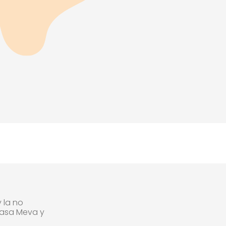
 la no
 Casa Meva y