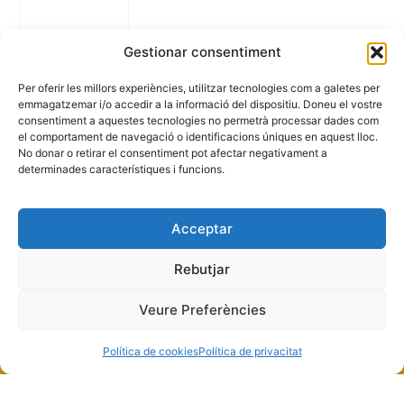
Gestionar consentiment
Per oferir les millors experiències, utilitzar tecnologies com a galetes per
emmagatzemar i/o accedir a la informació del dispositiu. Doneu el vostre
consentiment a aquestes tecnologies no permetrà processar dades com
el comportament de navegació o identificacions úniques en aquest lloc.
No donar o retirar el consentiment pot afectar negativament a
determinades característiques i funcions.
Acceptar
Subscriu-te al butlletí
Rebutjar
Veure Preferències
© 2026 Fundació Privada Ilersis
Política de cookies
Política de privacitat
- Tots els drets reservats
Avís Legal
|
Política de privacitat
|
Política de Cookies
|