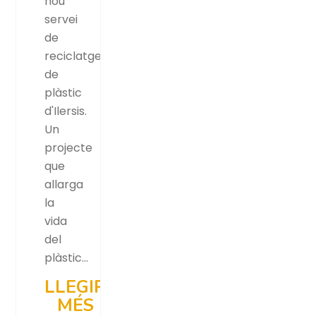
nou
servei
de
reciclatge
de
plàstic
d'Ilersis.
Un
projecte
que
allarga
la
vida
del
plàstic…
LLEGIR
MÉS