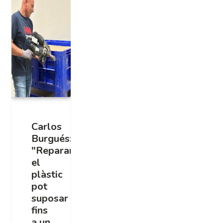
Carlos
Burgués:
"Reparar
el
plàstic
pot
suposar
fins
a un