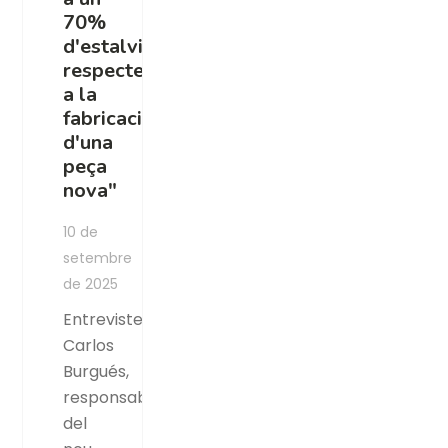
70%
d'estalvi
respecte
a la
fabricació
d'una
peça
nova"
10 de
setembre
de 2025
Entrevistem
Carlos
Burgués,
responsable
del