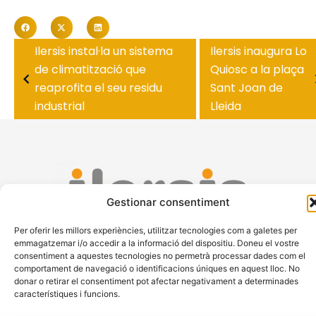
Ilersis instal·la un sistema
Ilersis inaugura Lo
de climatització que
Quiosc a la plaça
reaprofita el seu residu
Sant Joan de
industrial
Lleida
Gestionar consentiment
Per oferir les millors experiències, utilitzar tecnologies com a galetes per
emmagatzemar i/o accedir a la informació del dispositiu. Doneu el vostre
Subscriu-te al butlletí
consentiment a aquestes tecnologies no permetrà processar dades com el
comportament de navegació o identificacions úniques en aquest lloc. No
donar o retirar el consentiment pot afectar negativament a determinades
característiques i funcions.
© 2026 Fundació Privada Ilersis