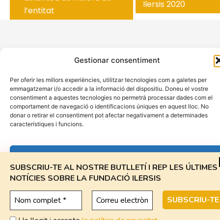
Ilersis 2020
l’entitat
Gestionar consentiment
Per oferir les millors experiències, utilitzar tecnologies com a galetes per
emmagatzemar i/o accedir a la informació del dispositiu. Doneu el vostre
consentiment a aquestes tecnologies no permetrà processar dades com el
comportament de navegació o identificacions úniques en aquest lloc. No
Subscriu-te al butlletí
donar o retirar el consentiment pot afectar negativament a determinades
característiques i funcions.
© 2026 Fundació Privada Ilersis
Acceptar
- Tots els drets reservats
SUBSCRIU-TE AL NOSTRE BUTLLETÍ
I REP LES ÚLTIMES
NOTÍCIES SOBRE LA FUNDACIÓ ILERSIS
Rebutjar
Avís Legal
|
Política de privacitat
|
Política de Cookies
|
Canal de Denúncies
Veure Preferències