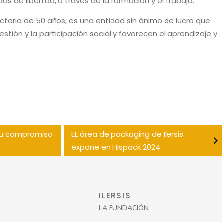
s de libertad, a través de la formación y el trabajo.
yectoria de 50 años, es una entidad sin ánimo de lucro que
tión y la participación social y favorecen el aprendizaje y
a su compromiso
EL área de packaging de Ilersis
expone en Hispack 2024
ILERSIS
LA FUNDACIÓN