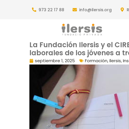
973 22 17 88
info@ilersis.org
R
La Fundación Ilersis y el C
laborales de los jóvenes a t
septiembre 1, 2025
Formación
,
Ilersis
,
In