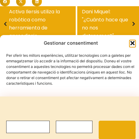
Activa Ilersis utiliza la
Dani Miquel:
robótica como
"¿Cuánto hace que
herramienta de
no nos
aprendizaje
distraemos?"
Gestionar consentiment
Per oferir les millors experiències, utilitzar tecnologies com a galetes per
emmagatzemar i/o accedir a la informació del dispositiu. Doneu el vostre
consentiment a aquestes tecnologies no permetrà processar dades com el
comportament de navegació o identificacions úniques en aquest lloc. No
donar o retirar el consentiment pot afectar negativament a determinades
característiques i funcions.
Suscríbete al boletín
Acceptar
SUBSCRIU-TE AL NOSTRE BUTLLETÍ
I REP LES
ÚLTIMES NOTÍCIES SOBRE LA FUNDACIÓ ILERSIS
Rebutjar
©2026 Fundación Privada Ilersis
Veure Preferències
- Todos los derechos reservados