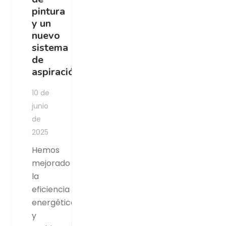
pintura
y un
nuevo
sistema
de
aspiración
10 de
junio
de
2025
Hemos
mejorado
la
eficiencia
energética
y