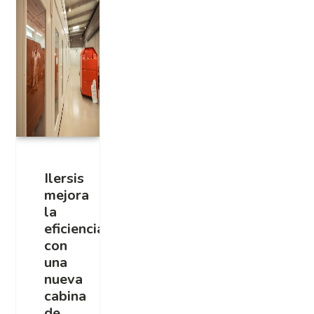
Ilersis
mejora
la
eficiencia
con
una
nueva
cabina
de