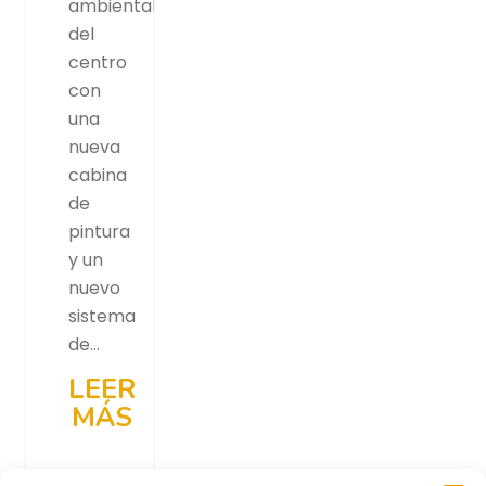
ambiental
del
centro
con
una
nueva
cabina
de
pintura
y un
nuevo
sistema
de…
LEER
MÁS